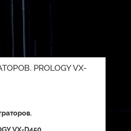
ТОРОВ. PROLOGY VX-
траторов.
GY VX-D450