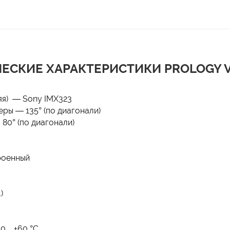
ЕСКИЕ ХАРАКТЕРИСТИКИ PROLOGY V
яя) — Sony IMX323
ры — 135° (по диагонали)
80° (по диагонали)
роенный
)
10…+60 °С