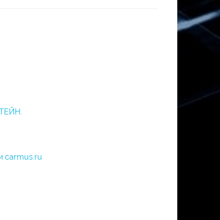
ТЕЙН.
и carmus.ru