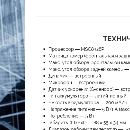
ТЕХНИЧ
Процессор — MSC8328P
Матрица камер (фронтальная и задн
Макс. угол обзора фронтальной каме
Макс. угол обзора задней камеры — 
Динамик — встроенный
Микрофон — встроенный
Датчик ускорения (G-сенсор) — вст
Тип аккумулятора — литий-ионный
Емкость аккумулятора — 200 мА/ч
Напряжение питания — 5 В (1 А макс.
Потребление — 5 Вт
Габариты (ШxВxГ) — 88 х 55 х 34 мм
Диапазон рабочих температур — -